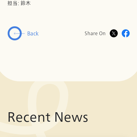
担当: 鈴木
Back
Share On
Recent News