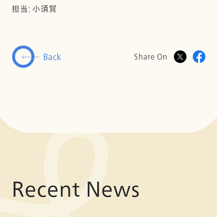
担当: 小須賀
Back
Share On
Recent News