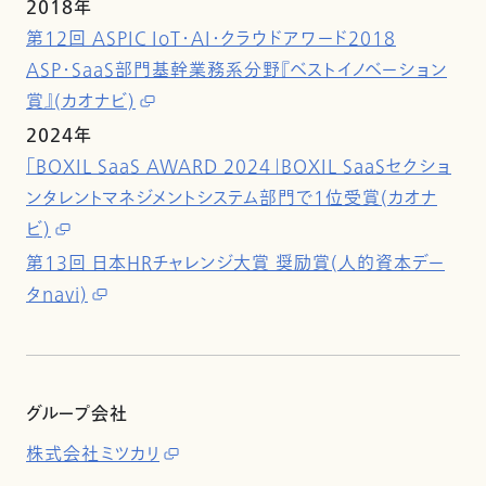
2018年
第12回 ASPIC IoT・AI・クラウドアワード2018
ASP・SaaS部門基幹業務系分野『ベストイノベーション
賞』(カオナビ)
2024年
「BOXIL SaaS AWARD 2024」BOXIL SaaSセクショ
ンタレントマネジメントシステム部門で1位受賞(カオナ
ビ)
第13回 日本HRチャレンジ大賞 奨励賞(人的資本デー
タnavi)
グループ会社
株式会社ミツカリ