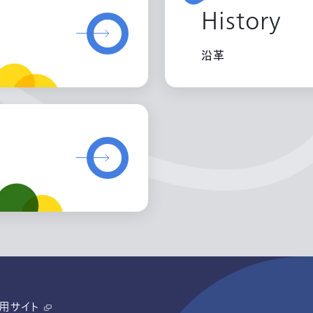
History
沿革
用サイト