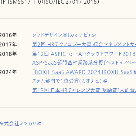
JIP-ISMS517-1.0（ISO/IEC 27017:2015）
2016年
グッドデザイン賞(カオナビ)
2017年
第2回 HRテクノロジー大賞 統合マネジメントサ
2018年
第12回 ASPIC IoT・AI・クラウドアワード2018
ASP・SaaS部門基幹業務系分野『ベストイノベー
2024年
「BOXIL SaaS AWARD 2024」BOXIL 
ステム部門で1位受賞(カオナビ)
第13回 日本HRチャレンジ大賞 奨励賞(人的資本
株式会社ミツカリ