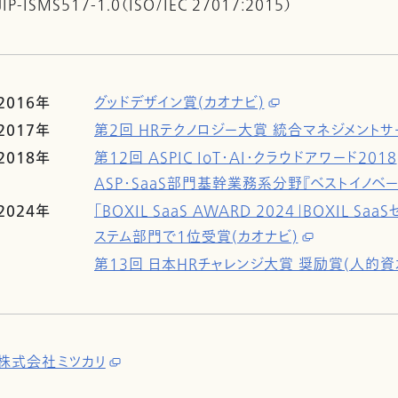
JIP-ISMS517-1.0（ISO/IEC 27017:2015）
2016年
グッドデザイン賞(カオナビ)
2017年
第2回 HRテクノロジー大賞 統合マネジメントサ
2018年
第12回 ASPIC IoT・AI・クラウドアワード2018
ASP・SaaS部門基幹業務系分野『ベストイノベー
2024年
「BOXIL SaaS AWARD 2024」BOXIL 
ステム部門で1位受賞(カオナビ)
第13回 日本HRチャレンジ大賞 奨励賞(人的資本
株式会社ミツカリ