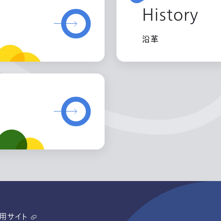
History
沿革
用サイト