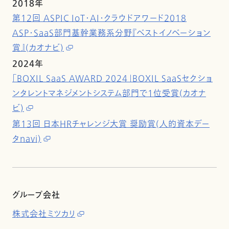
2018年
第12回 ASPIC IoT・AI・クラウドアワード2018
ASP・SaaS部門基幹業務系分野『ベストイノベーション
賞』(カオナビ)
2024年
「BOXIL SaaS AWARD 2024」BOXIL SaaSセクショ
ンタレントマネジメントシステム部門で1位受賞(カオナ
ビ)
第13回 日本HRチャレンジ大賞 奨励賞(人的資本デー
タnavi)
グループ会社
株式会社ミツカリ