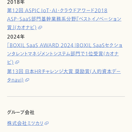
2018年
第12回 ASPIC IoT・AI・クラウドアワード2018
ASP・SaaS部門基幹業務系分野『ベストイノベーション
賞』(カオナビ)
2024年
「BOXIL SaaS AWARD 2024」BOXIL SaaSセクショ
ンタレントマネジメントシステム部門で1位受賞(カオナ
ビ)
第13回 日本HRチャレンジ大賞 奨励賞(人的資本デー
タnavi)
グループ会社
株式会社ミツカリ