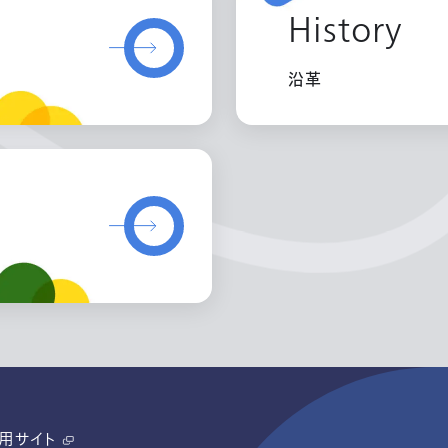
History
沿革
用サイト