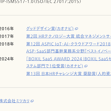
JIP-ISMS517-1.0（ISO/IEC 27017:2015）
2016年
グッドデザイン賞(カオナビ)
2017年
第2回 HRテクノロジー大賞 統合マネジメントサ
2018年
第12回 ASPIC IoT・AI・クラウドアワード2018
ASP・SaaS部門基幹業務系分野『ベストイノベー
2024年
「BOXIL SaaS AWARD 2024」BOXIL 
ステム部門で1位受賞(カオナビ)
第13回 日本HRチャレンジ大賞 奨励賞(人的資本
株式会社ミツカリ