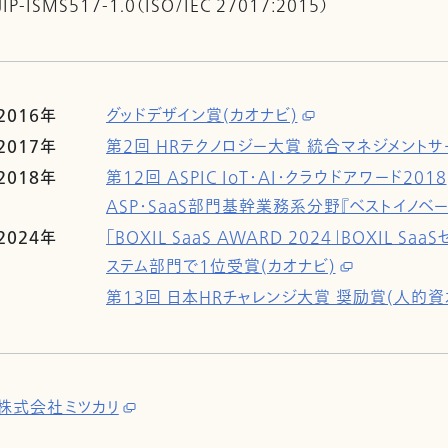
JIP-ISMS517-1.0（ISO/IEC 27017:2015）
2016年
グッドデザイン賞(カオナビ)
2017年
第2回 HRテクノロジー大賞 統合マネジメントサ
2018年
第12回 ASPIC IoT・AI・クラウドアワード2018
ASP・SaaS部門基幹業務系分野『ベストイノベー
2024年
「BOXIL SaaS AWARD 2024」BOXIL 
ステム部門で1位受賞(カオナビ)
第13回 日本HRチャレンジ大賞 奨励賞(人的資本
株式会社ミツカリ