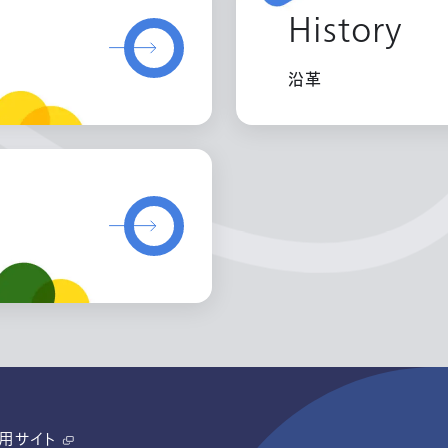
History
沿革
用サイト