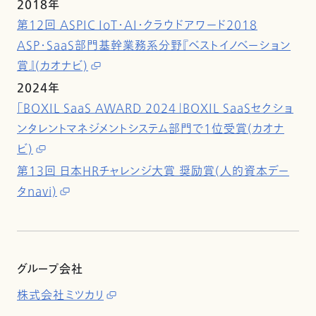
2018年
第12回 ASPIC IoT・AI・クラウドアワード2018
ASP・SaaS部門基幹業務系分野『ベストイノベーション
賞』(カオナビ)
2024年
「BOXIL SaaS AWARD 2024」BOXIL SaaSセクショ
ンタレントマネジメントシステム部門で1位受賞(カオナ
ビ)
第13回 日本HRチャレンジ大賞 奨励賞(人的資本デー
タnavi)
グループ会社
株式会社ミツカリ