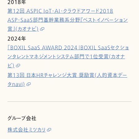
2018年
第12回 ASPIC IoT・AI・クラウドアワード2018
ASP・SaaS部門基幹業務系分野『ベストイノベーション
賞』(カオナビ)
2024年
「BOXIL SaaS AWARD 2024」BOXIL SaaSセクショ
ンタレントマネジメントシステム部門で1位受賞(カオナ
ビ)
第13回 日本HRチャレンジ大賞 奨励賞(人的資本デー
タnavi)
グループ会社
株式会社ミツカリ