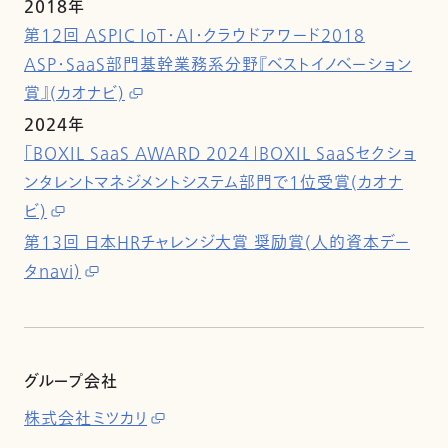
2018年
第12回 ASPIC IoT・AI・クラウドアワード2018
ASP・SaaS部門基幹業務系分野『ベストイノベーション
賞』(カオナビ)
2024年
「BOXIL SaaS AWARD 2024」BOXIL SaaSセクショ
ンタレントマネジメントシステム部門で1位受賞(カオナ
ビ)
第13回 日本HRチャレンジ大賞 奨励賞(人的資本デー
タnavi)
グループ会社
株式会社ミツカリ