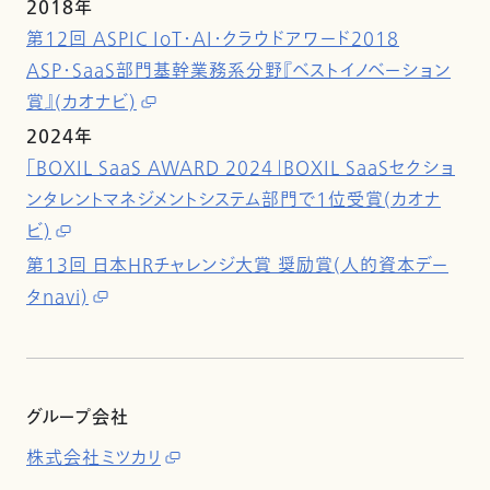
2018年
第12回 ASPIC IoT・AI・クラウドアワード2018
ASP・SaaS部門基幹業務系分野『ベストイノベーション
賞』(カオナビ)
2024年
「BOXIL SaaS AWARD 2024」BOXIL SaaSセクショ
ンタレントマネジメントシステム部門で1位受賞(カオナ
ビ)
第13回 日本HRチャレンジ大賞 奨励賞(人的資本デー
タnavi)
グループ会社
株式会社ミツカリ