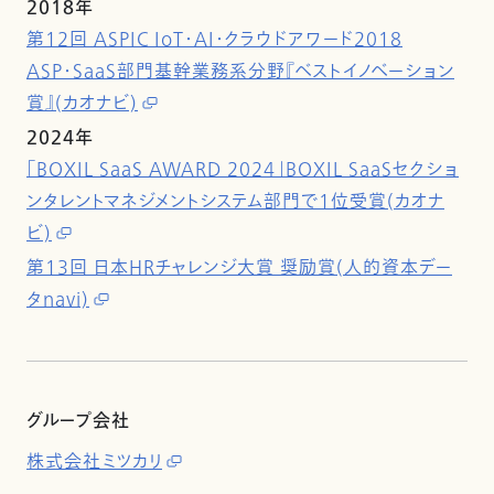
2018年
第12回 ASPIC IoT・AI・クラウドアワード2018
ASP・SaaS部門基幹業務系分野『ベストイノベーション
賞』(カオナビ)
2024年
「BOXIL SaaS AWARD 2024」BOXIL SaaSセクショ
ンタレントマネジメントシステム部門で1位受賞(カオナ
ビ)
第13回 日本HRチャレンジ大賞 奨励賞(人的資本デー
タnavi)
グループ会社
株式会社ミツカリ