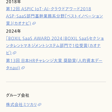
2018年
第12回 ASPIC IoT・AI・クラウドアワード2018
ASP・SaaS部門基幹業務系分野『ベストイノベーション
賞』(カオナビ)
2024年
「BOXIL SaaS AWARD 2024」BOXIL SaaSセクショ
ンタレントマネジメントシステム部門で1位受賞(カオナ
ビ)
第13回 日本HRチャレンジ大賞 奨励賞(人的資本デー
タnavi)
グループ会社
株式会社ミツカリ