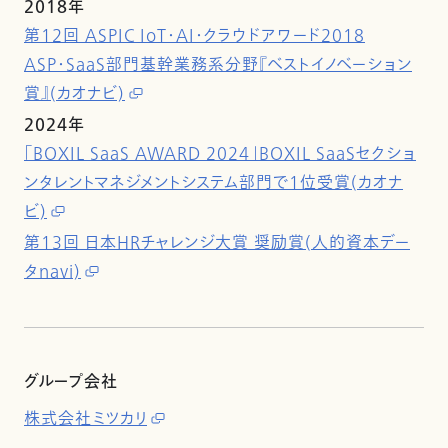
2018年
第12回 ASPIC IoT・AI・クラウドアワード2018
ASP・SaaS部門基幹業務系分野『ベストイノベーション
賞』(カオナビ)
2024年
「BOXIL SaaS AWARD 2024」BOXIL SaaSセクショ
ンタレントマネジメントシステム部門で1位受賞(カオナ
ビ)
第13回 日本HRチャレンジ大賞 奨励賞(人的資本デー
タnavi)
グループ会社
株式会社ミツカリ