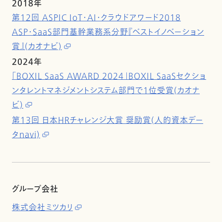
2018年
第12回 ASPIC IoT・AI・クラウドアワード2018
ASP・SaaS部門基幹業務系分野『ベストイノベーション
賞』(カオナビ)
2024年
「BOXIL SaaS AWARD 2024」BOXIL SaaSセクショ
ンタレントマネジメントシステム部門で1位受賞(カオナ
ビ)
第13回 日本HRチャレンジ大賞 奨励賞(人的資本デー
タnavi)
グループ会社
株式会社ミツカリ