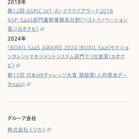
2018年
第12回 ASPIC IoT・AI・クラウドアワード2018
ASP・SaaS部門基幹業務系分野『ベストイノベーション
賞』(カオナビ)
2024年
「BOXIL SaaS AWARD 2024」BOXIL SaaSセクショ
ンタレントマネジメントシステム部門で1位受賞(カオナ
ビ)
第13回 日本HRチャレンジ大賞 奨励賞(人的資本デー
タnavi)
グループ会社
株式会社ミツカリ