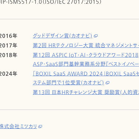
JIP-ISMS517-1.0（ISO/IEC 27017:2015）
2016年
グッドデザイン賞(カオナビ)
2017年
第2回 HRテクノロジー大賞 統合マネジメントサ
2018年
第12回 ASPIC IoT・AI・クラウドアワード2018
ASP・SaaS部門基幹業務系分野『ベストイノベー
2024年
「BOXIL SaaS AWARD 2024」BOXIL 
ステム部門で1位受賞(カオナビ)
第13回 日本HRチャレンジ大賞 奨励賞(人的資本
株式会社ミツカリ