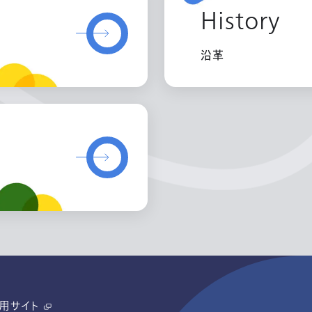
History
沿革
用サイト