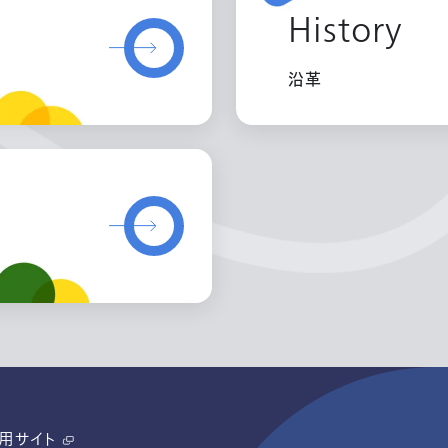
History
沿革
用サイト