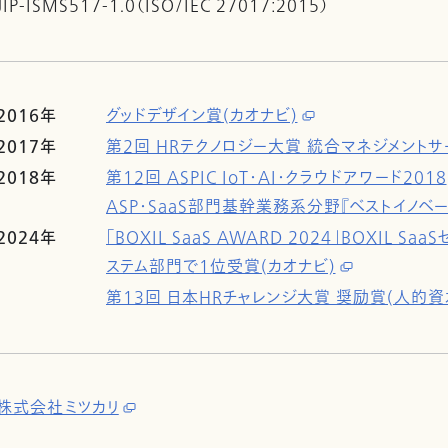
JIP-ISMS517-1.0（ISO/IEC 27017:2015）
2016年
グッドデザイン賞(カオナビ)
2017年
第2回 HRテクノロジー大賞 統合マネジメントサ
2018年
第12回 ASPIC IoT・AI・クラウドアワード2018
ASP・SaaS部門基幹業務系分野『ベストイノベー
2024年
「BOXIL SaaS AWARD 2024」BOXIL 
ステム部門で1位受賞(カオナビ)
第13回 日本HRチャレンジ大賞 奨励賞(人的資本
株式会社ミツカリ