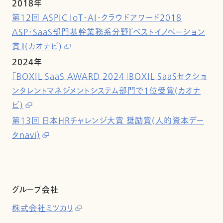
2018年
第12回 ASPIC IoT・AI・クラウドアワード2018
ASP・SaaS部門基幹業務系分野『ベストイノベーション
賞』(カオナビ)
2024年
「BOXIL SaaS AWARD 2024」BOXIL SaaSセクショ
ンタレントマネジメントシステム部門で1位受賞(カオナ
ビ)
第13回 日本HRチャレンジ大賞 奨励賞(人的資本デー
タnavi)
グループ会社
株式会社ミツカリ