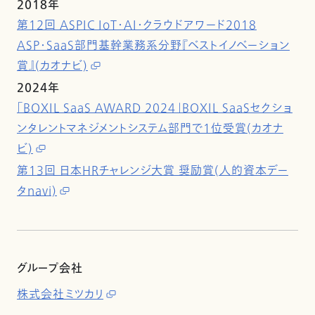
2018年
第12回 ASPIC IoT・AI・クラウドアワード2018
ASP・SaaS部門基幹業務系分野『ベストイノベーション
賞』(カオナビ)
2024年
「BOXIL SaaS AWARD 2024」BOXIL SaaSセクショ
ンタレントマネジメントシステム部門で1位受賞(カオナ
ビ)
第13回 日本HRチャレンジ大賞 奨励賞(人的資本デー
タnavi)
グループ会社
株式会社ミツカリ