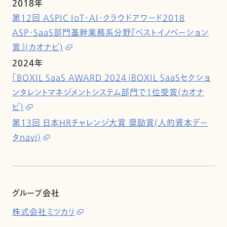
2018年
第12回 ASPIC IoT・AI・クラウドアワード2018
ASP・SaaS部門基幹業務系分野『ベストイノベーション
賞』(カオナビ)
2024年
「BOXIL SaaS AWARD 2024」BOXIL SaaSセクショ
ンタレントマネジメントシステム部門で1位受賞(カオナ
ビ)
第13回 日本HRチャレンジ大賞 奨励賞(人的資本デー
タnavi)
グループ会社
株式会社ミツカリ