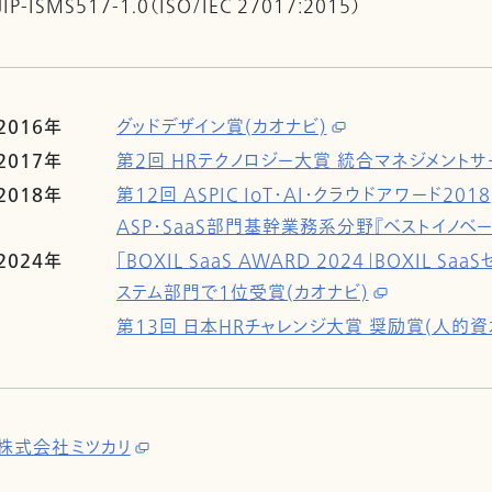
JIP-ISMS517-1.0（ISO/IEC 27017:2015）
2016年
グッドデザイン賞(カオナビ)
2017年
第2回 HRテクノロジー大賞 統合マネジメントサ
2018年
第12回 ASPIC IoT・AI・クラウドアワード2018
ASP・SaaS部門基幹業務系分野『ベストイノベー
2024年
「BOXIL SaaS AWARD 2024」BOXIL 
ステム部門で1位受賞(カオナビ)
第13回 日本HRチャレンジ大賞 奨励賞(人的資本
株式会社ミツカリ