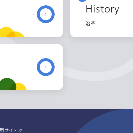
History
沿革
用サイト