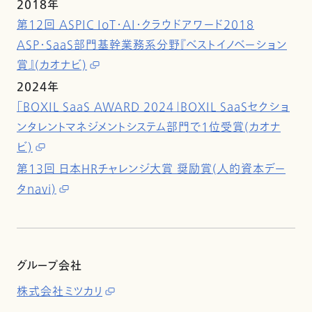
2018年
第12回 ASPIC IoT・AI・クラウドアワード2018
ASP・SaaS部門基幹業務系分野『ベストイノベーション
賞』(カオナビ)
2024年
「BOXIL SaaS AWARD 2024」BOXIL SaaSセクショ
ンタレントマネジメントシステム部門で1位受賞(カオナ
ビ)
第13回 日本HRチャレンジ大賞 奨励賞(人的資本デー
タnavi)
グループ会社
株式会社ミツカリ