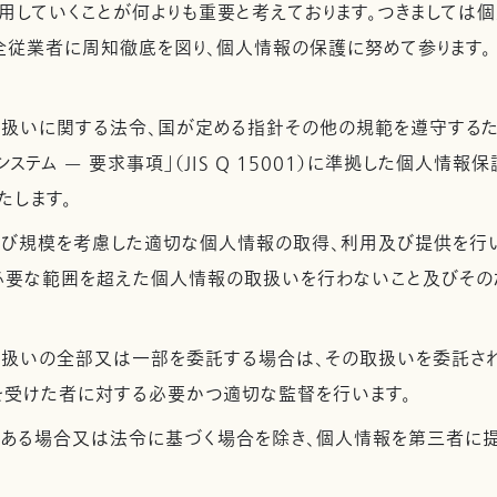
用していくことが何よりも重要と考えております。つきましては
全従業者に周知徹底を図り、個人情報の保護に努めて参ります。
取扱いに関する法令、国が定める指針その他の規範を遵守するた
ステム — 要求事項」（JIS Q 15001）に準拠した個人情報
たします。
及び規模を考慮した適切な個人情報の取得、利用及び提供を行
必要な範囲を超えた個人情報の取扱いを行わないこと及びその
取扱いの全部又は一部を委託する場合は、その取扱いを委託さ
を受けた者に対する必要かつ適切な監督を行います。
がある場合又は法令に基づく場合を除き、個人情報を第三者に提