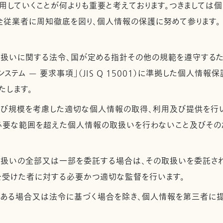
用していくことが何よりも重要と考えております。つきましては
全従業者に周知徹底を図り、個人情報の保護に努めて参ります。
取扱いに関する法令、国が定める指針その他の規範を遵守するた
ステム — 要求事項」（JIS Q 15001）に準拠した個人情報
たします。
及び規模を考慮した適切な個人情報の取得、利用及び提供を行
必要な範囲を超えた個人情報の取扱いを行わないこと及びその
取扱いの全部又は一部を委託する場合は、その取扱いを委託さ
を受けた者に対する必要かつ適切な監督を行います。
がある場合又は法令に基づく場合を除き、個人情報を第三者に提