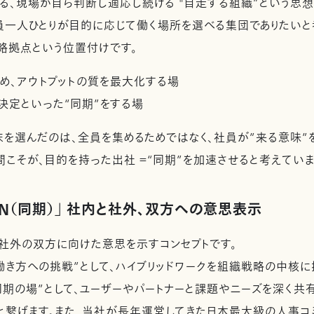
™」が掲げる、現場が自ら判断し適応し続ける "自走する組織”という
員一人ひとりが目的に応じて働く場所を選べる集団でありたいと
略拠点という位置付けです。
深め、アウトプットの質を最大化する場
決定といった“同期”をする場
選んだのは、全員を集めるためではなく、社員が”来る意味”
間こそが、目的を持った出社 ＝“同期”を加速させると考えていま
ON（同期）」 社内と社外、双方への意思表示
内・社外の双方に向けた意思を示すコンセプトです。
働き方への挑戦”として、ハイブリッドワークを組織戦略の中核に
同期の場”として、ユーザーやパートナーと課題やニーズを深く共
と繋げます。また、当社が長年運営してきた日本最大級の人事コミ