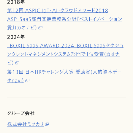
2018年
第12回 ASPIC IoT・AI・クラウドアワード2018
ASP・SaaS部門基幹業務系分野『ベストイノベーション
賞』(カオナビ)
2024年
「BOXIL SaaS AWARD 2024」BOXIL SaaSセクショ
ンタレントマネジメントシステム部門で1位受賞(カオナ
ビ)
第13回 日本HRチャレンジ大賞 奨励賞(人的資本デー
タnavi)
グループ会社
株式会社ミツカリ