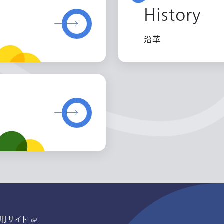
History
沿革
用サイト