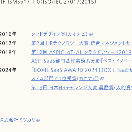
JIP-ISMS517-1.0（ISO/IEC 27017:2015）
2016年
グッドデザイン賞(カオナビ)
2017年
第2回 HRテクノロジー大賞 統合マネジメントサ
2018年
第12回 ASPIC IoT・AI・クラウドアワード2018
ASP・SaaS部門基幹業務系分野『ベストイノベー
2024年
「BOXIL SaaS AWARD 2024」BOXIL 
ステム部門で1位受賞(カオナビ)
第13回 日本HRチャレンジ大賞 奨励賞(人的資本
株式会社ミツカリ