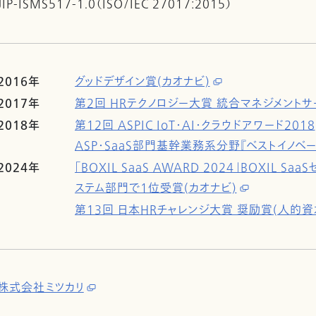
JIP-ISMS517-1.0（ISO/IEC 27017:2015）
2016年
グッドデザイン賞(カオナビ)
2017年
第2回 HRテクノロジー大賞 統合マネジメントサ
2018年
第12回 ASPIC IoT・AI・クラウドアワード2018
ASP・SaaS部門基幹業務系分野『ベストイノベー
2024年
「BOXIL SaaS AWARD 2024」BOXIL 
ステム部門で1位受賞(カオナビ)
第13回 日本HRチャレンジ大賞 奨励賞(人的資本
株式会社ミツカリ