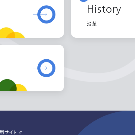
History
沿革
用サイト