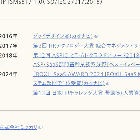
JIP-ISMS517-1.0（ISO/IEC 27017:2015）
2016年
グッドデザイン賞(カオナビ)
2017年
第2回 HRテクノロジー大賞 統合マネジメントサ
2018年
第12回 ASPIC IoT・AI・クラウドアワード2018
ASP・SaaS部門基幹業務系分野『ベストイノベー
2024年
「BOXIL SaaS AWARD 2024」BOXIL 
ステム部門で1位受賞(カオナビ)
第13回 日本HRチャレンジ大賞 奨励賞(人的資本
株式会社ミツカリ