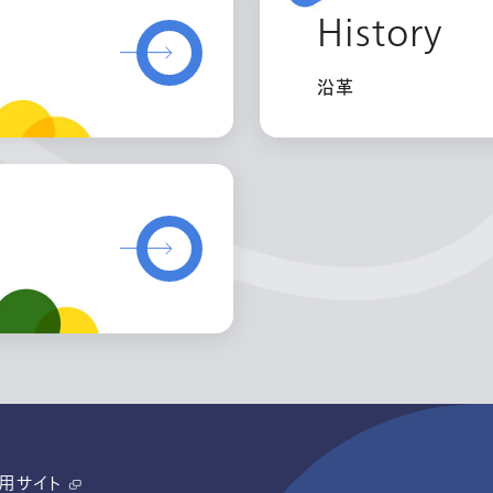
History
沿革
用サイト